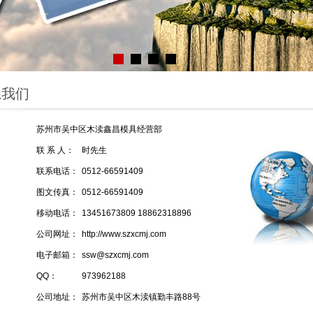
系我们
苏州市吴中区木渎鑫昌模具经营部
联 系 人：
时先生
联系电话：
0512-66591409
图文传真：
0512-66591409
移动电话：
13451673809 18862318896
公司网址：
http://www.szxcmj.com
电子邮箱：
ssw@szxcmj.com
QQ：
973962188
公司地址：
苏州市吴中区木渎镇勤丰路88号