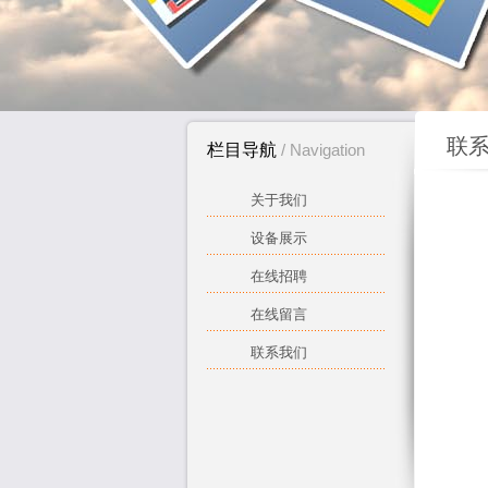
联
栏目导航
/ Navigation
关于我们
设备展示
在线招聘
在线留言
联系我们