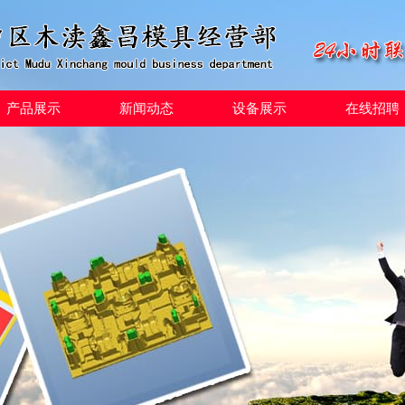
产品展示
新闻动态
设备展示
在线招聘