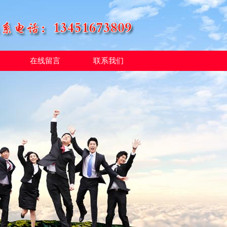
在线留言
联系我们