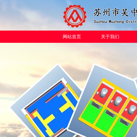
网站首页
关于我们